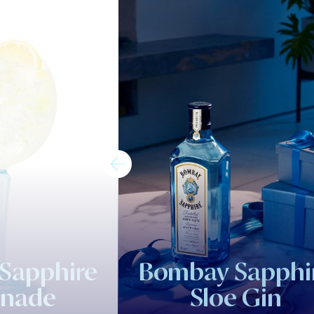
Sapphire
Bombay Sapphi
nade
Sloe Gin