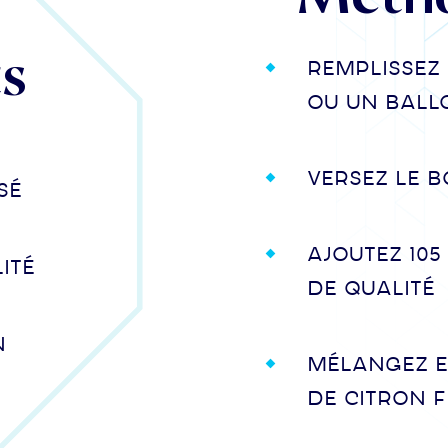
ts
Remplissez
ou un ball
Versez le 
sé
Ajoutez 105
ité
de qualité
n
Mélangez e
de citron f