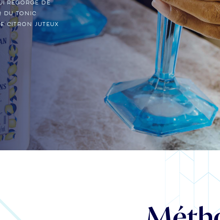
ui regorge de
r du tonic
e citron juteux
Méth