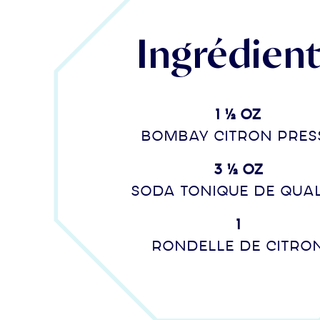
Ingrédien
1 ½ oz
Bombay Citron Pres
3 ½ oz
Soda tonique de qual
1
rondelle de citro