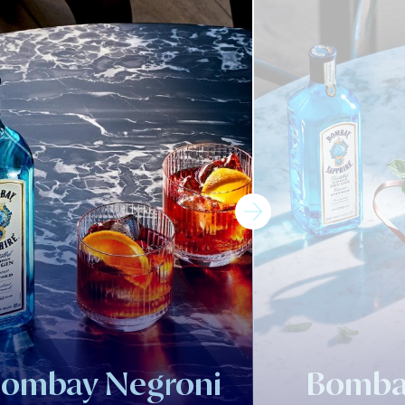
ombay Negroni
Bomba