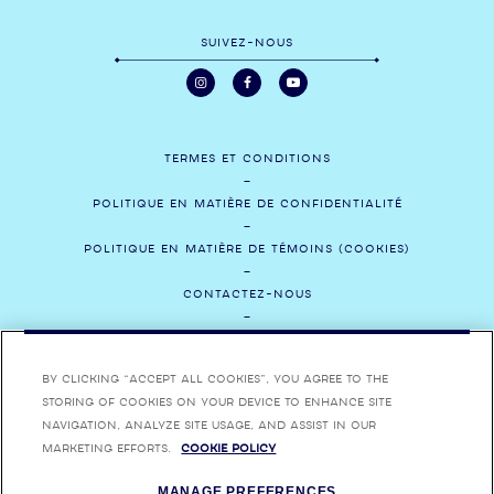
SUIVEZ-NOUS
TERMES ET CONDITIONS
POLITIQUE EN MATIÈRE DE CONFIDENTIALITÉ
POLITIQUE EN MATIÈRE DE TÉMOINS (COOKIES)
CONTACTEZ-NOUS
SOCIAL
By clicking “Accept All Cookies”, you agree to the
CARRIÈRES
storing of cookies on your device to enhance site
navigation, analyze site usage, and assist in our
marketing efforts.
Cookie Policy
APPRÉCIEZ BOMBAY SAPPHIRE DE MANIÈRE RESPONSABLE BOMBAY,
BOMBAY SAPPHIRE, BOMBAY BRAMBLE, STAR OF BOMBAY ET LEURS
HABILLAGES COMMERCIAUX RESPECTIFS SONT DES MARQUES
MANAGE PREFERENCES
DÉPOSÉES.