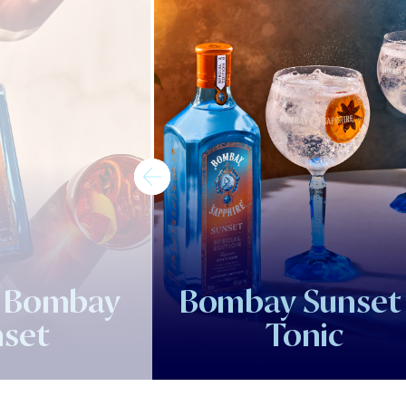
 Bombay
Bombay Sunset
set
Tonic