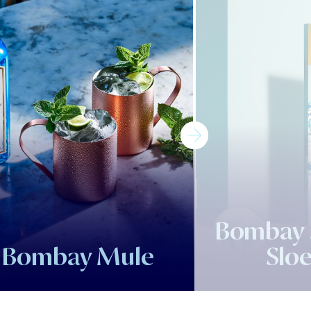
Bombay 
Bombay Mule
Sloe