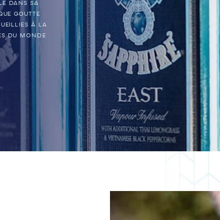
le dans sa
aque goutte
ueillies à la
es du monde