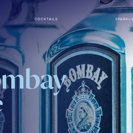
COCKTAILS
SPARKL
ombay
e