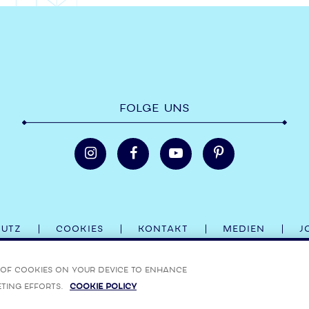
FOLGE UNS
HUTZ
COOKIES
KONTAKT
MEDIEN
J
18. BOMBAY, BOMBAY SAPPHIRE UND DIE JEWEILIGEN FLASCHEND
g of cookies on your device to enhance
eting efforts.
Cookie Policy
LEN UND VERANTWORTUNGSVOLLEN GENUSS VON ALKOHOL UNTER:
RESPONSIBILITY.ORG
,
RESP