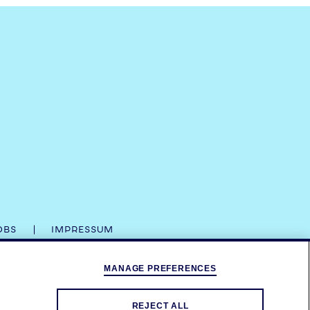
OBS
IMPRESSUM
MANAGE PREFERENCES
ESIGNS SIND EINGETRAGENE MARKEN.
ONSIBLEDRINKING.EU
UND
DRINKAWARE.CO.UK
.
REJECT ALL