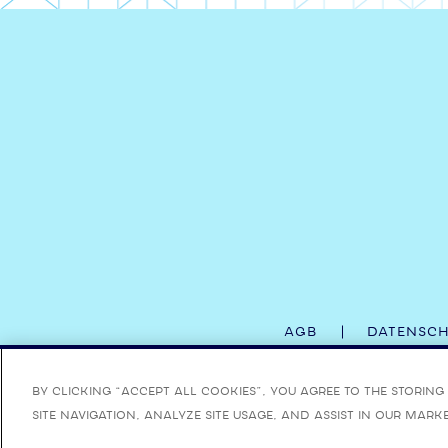
AGB
DATENSC
VERANTWORTUNGSVOLLER GENUSS AB 
By clicking “Accept All Cookies”, you agree to the storin
site navigation, analyze site usage, and assist in our mark
WEITERE INFORMATIONEN ÜBER DEN MASSVOL