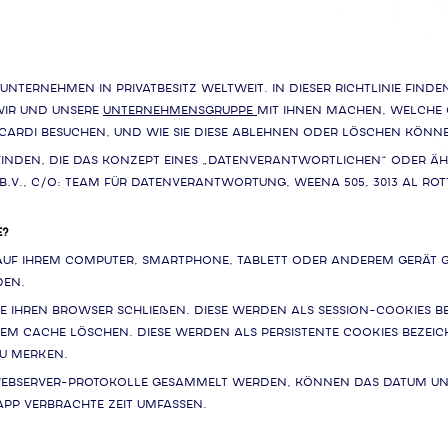
unternehmen in Privatbesitz weltweit. In dieser Richtlinie find
wir und unsere
Unternehmensgruppe
mit ihnen machen, welche
cardi besuchen, und wie Sie diese ablehnen oder löschen könn
befinden, die das Konzept eines „Datenverantwortlichen“ oder Äh
B.V., c/o: Team für Datenverantwortung, Weena 505, 3013 AL Ro
E?
die auf Ihrem Computer, Smartphone, Tablett oder anderem Gerät g
den.
e Ihren Browser schließen. Diese werden als Session-Cookies be
 Ihrem Cache löschen. Diese werden als persistente Cookies beze
zu merken.
ebserver-Protokolle gesammelt werden, können das Datum und 
App verbrachte Zeit umfassen.