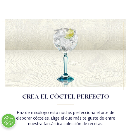
CÓCTEL BOMBAY SAPPHIRE MARTINI
BOMBAY SAPPHIRE CLASSIC COLLINS
BOMBAY SAPPHIRE NEGRONI
BOMBAY SAPPHIRE EAST & TONIC
STAR & TONIC
CÓCTEL STAR MARTINI
STAR COLLINS
STAR 75
STAR NEGRONI
BOMBAY DRY & TONIC
CREA EL CÓCTEL PERFECTO
TODOS LOS CÓCTELES
Haz de mixólogo esta noche: perfecciona el arte de
elaborar cócteles. Elige el que más te guste de entre
nuestra fantástica colección de recetas.