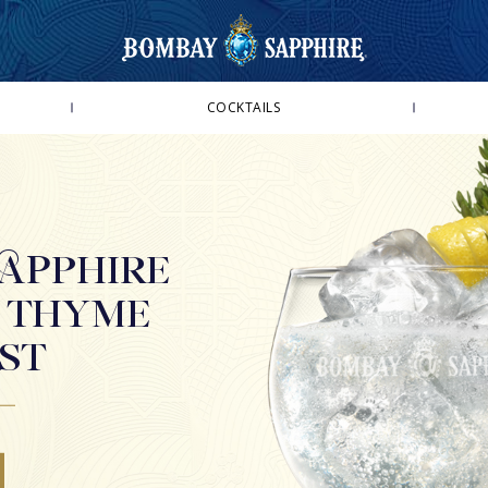
COCKTAILS
BOMBAY SAPPHIRE & TONIC
ORANGE & PEPPERCORN TWIST
MINT & GINGER TWIST
LEMON & THYME TWIST
APPHIRE
BOMBAY SAPPHIRE MARTINI COCKTAIL
 THYME
BOMBAY SAPPHIRE CLASSIC COLLINS
ST
BOMBAY SAPPHIRE EAST & TONIC
STAR & TONIC
STAR MARTINI COCKTAIL
STAR COLLINS
STAR 75