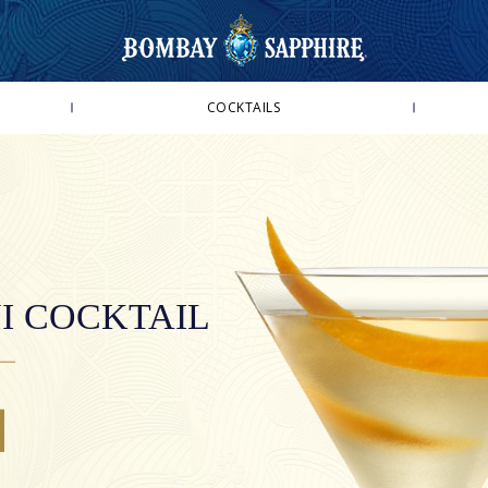
COCKTAILS
BOMBAY SAPPHIRE & TONIC
ORANGE & PEPPERCORN TWIST
MINT & GINGER TWIST
LEMON & THYME TWIST
BOMBAY SAPPHIRE MARTINI COCKTAIL
I COCKTAIL
BOMBAY SAPPHIRE CLASSIC COLLINS
BOMBAY SAPPHIRE EAST & TONIC
STAR & TONIC
STAR MARTINI COCKTAIL
STAR COLLINS
STAR 75