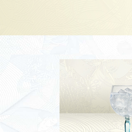
C
B
B
B
S
C
S
S
S
B