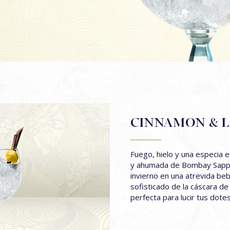
ÓCTEL BOMBAY SAPPHIRE MARTINI
OMBAY SAPPHIRE CLASSIC COLLINS
OMBAY SAPPHIRE NEGRONI
OMBAY SAPPHIRE EAST & TONIC
TAR & TONIC
ÓCTEL STAR MARTINI
CINNAMON & 
TAR COLLINS
TAR 75
Fuego, hielo y una especia e
y ahumada de Bombay Sapphi
TAR NEGRONI
invierno en una atrevida beb
OMBAY DRY & TONIC
sofisticado de la cáscara de
perfecta para lucir tus dote
TODOS LOS CÓCTELES