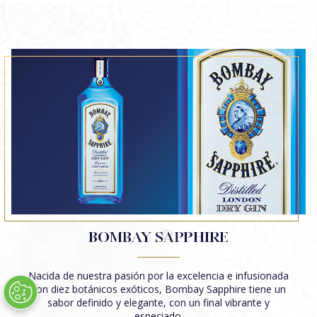
CÓCTEL BOMBAY SAPPHIRE MARTINI
BOMBAY SAPPHIRE CLASSIC COLLINS
BOMBAY SAPPHIRE NEGRONI
BOMBAY SAPPHIRE EAST & TONIC
STAR & TONIC
CÓCTEL STAR MARTINI
STAR COLLINS
STAR 75
STAR NEGRONI
BOMBAY DRY & TONIC
BOMBAY SAPPHIRE
TODOS LOS CÓCTELES
Nacida de nuestra pasión por la excelencia e infusionada
con diez botánicos exóticos, Bombay Sapphire tiene un
sabor definido y elegante, con un final vibrante y
especiado.