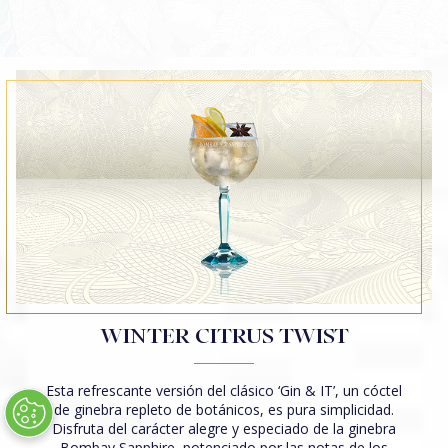
CÓCTEL BOMBAY SAPPHIRE MARTINI
BOMBAY SAPPHIRE CLASSIC COLLINS
BOMBAY SAPPHIRE NEGRONI
BOMBAY SAPPHIRE EAST & TONIC
STAR & TONIC
CÓCTEL STAR MARTINI
STAR COLLINS
STAR 75
STAR NEGRONI
BOMBAY DRY & TONIC
WINTER CITRUS TWIST
TODOS LOS CÓCTELES
Esta refrescante versión del clásico ‘Gin & IT’, un cóctel
de ginebra repleto de botánicos, es pura simplicidad.
Disfruta del carácter alegre y especiado de la ginebra
Bombay Sapphire, potenciado por las notas de los