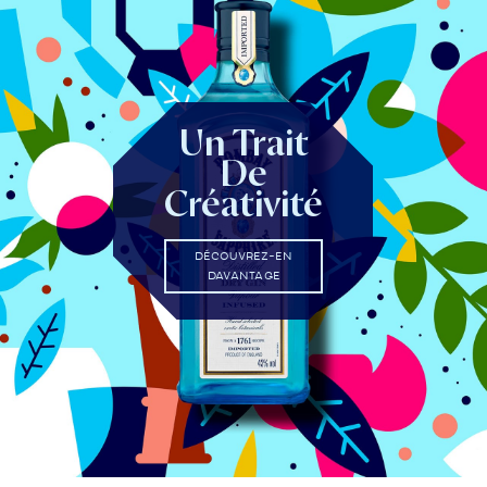
Un Trait
De
Créativité
DÉCOUVREZ-EN
DAVANTAGE