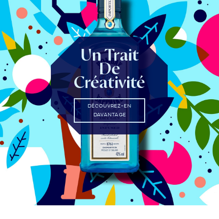
Un Trait
De
Créativité
DÉCOUVREZ-EN
DAVANTAGE