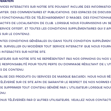
DÉRATION
vices interactifs sur notre Site pouvant inclure des informatio
 limiter, des commentaires et publications, des espaces de discus
s fonctionnalités de téléchargement d’images, des fonctionnali
teractifs de localisation de club. Lorsque nous fournissons un s
ervice offert, et toutes les conditions supplémentaires qui s’a
s sur le contenu).
entes conditions générales ou dans toute condition supplément
r, surveiller ou modérer tout service interactif que nous four
 interactifs sur notre Site.
isateurs sur notre Site ne représentent pas nos opinions ou nos
responsabilité pour toute perte ou dommage résultant de l’util
es de contenu.
ialise des produits ou services de marque Bacardi, nous nous r
téléversé sur ce Site afin de garantir le respect de nos normes
e supprimer tout contenu généré par l’utilisateur lorsque nou
enu.
nus téléversés par d’autres utilisateurs, veuillez nous contac