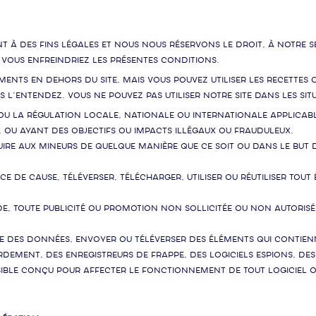
nt à des fins légales et nous nous réservons le droit, à notre s
ù vous enfreindriez les présentes conditions.
léments en dehors du Site, mais vous pouvez utiliser les recette
’entendez. Vous ne pouvez pas utiliser notre Site dans les situ
 ou la régulation locale, nationale ou internationale applicabl
 ou ayant des objectifs ou impacts illégaux ou frauduleux.
nuire aux mineurs de quelque manière que ce soit ou dans le bu
 de cause, téléverser, télécharger, utiliser ou réutiliser tout
e, toute publicité ou promotion non sollicitée ou non autorisé
des données, envoyer ou téléverser des éléments qui contienne
dement, des enregistreurs de frappe, des logiciels espions, des 
ble conçu pour affecter le fonctionnement de tout logiciel o