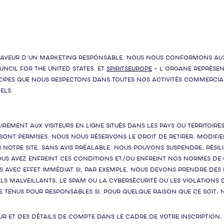
aveur d’un marketing responsable, nous nous conformons aux p
Council for the United States, et
spiritsEUROPE
- l’organe représen
rincipes que nous respectons dans toutes nos activités commercia
els.
irement aux visiteurs en ligne situés dans les pays ou territoire
nt permises. Nous nous réservons le droit de retirer, modifie
ur notre Site, sans avis préalable. Nous pouvons suspendre, résil
vous avez enfreint ces conditions et/ou enfreint nos normes 
ès avec effet immédiat si, par exemple, nous devons prendre des
iels malveillants, le spam ou la cybersécurité ou les violation
re tenus pour responsables si, pour quelque raison que ce soit, 
ur et des détails de compte dans le cadre de votre inscription