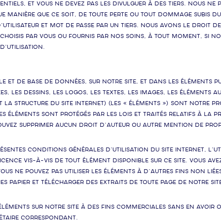
dentiels, et vous ne devez pas les divulguer à des tiers. Nous n
 manière que ce soit, de toute perte ou tout dommage subis du 
’utilisateur et mot de passe par un tiers. Nous avons le droit d
t choisis par vous ou fournis par nos soins, à tout moment, si 
d’utilisation.
le et de base de données, sur notre Site, et dans les éléments pu
s, les dessins, les logos, les textes, les images, les éléments aud
t la structure du site Internet) (les « Éléments ») sont notre pro
Les Éléments sont protégés par les lois et traités relatifs à la 
pouvez supprimer aucun droit d’auteur ou autre mention de pro
ésentes conditions générales d’utilisation du Site Internet, l’ut
icence vis-à-vis de tout Élément disponible sur ce Site. Vous avez
et vous ne pouvez pas utiliser les Éléments à d’autres fins non lié
 papier et télécharger des extraits de toute page de notre Sit
 Éléments sur notre Site à des fins commerciales sans en avoir 
iétaire correspondant.