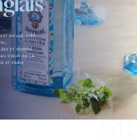
glais
est infusé avec
al,
ées et inspiré
e au cœur de la
e et frais