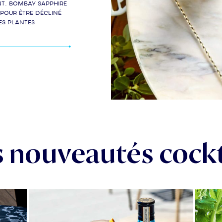
ant. Bombay Sapphire
 pour être décliné
es plantes
 nouveautés cockt