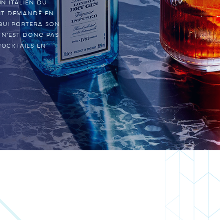
un Italien du
it demandé en
qui portera son
 n'est donc pas
cocktails en