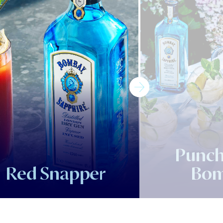
Punch
Red Snapper
Bom