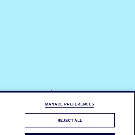
ACTEZ-NOUS
MÉDIAS
RECRUTEMENT
MANAGE PREFERENCES
REJECT ALL
POSEES.
MODÉRATION.