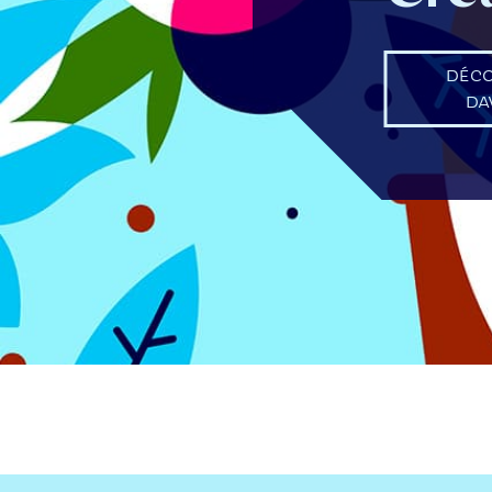
DÉC
DA