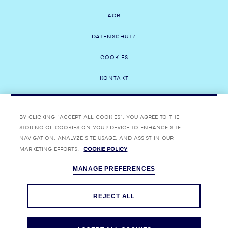
AGB
DATENSCHUTZ
COOKIES
KONTAKT
MEDIEN
By clicking “Accept All Cookies”, you agree to the
JOBS
storing of cookies on your device to enhance site
navigation, analyze site usage, and assist in our
IMPRESSUM
marketing efforts.
Cookie Policy
MANAGE PREFERENCES
VERANTWORTUNGSVOLLER GENUSS AB 18. BOMBAY, BOMBAY SAPPHIRE
UND DIE JEWEILIGEN FLASCHENDESIGNS SIND EINGETRAGENE MARKEN.
REJECT ALL
WEITERE INFORMATIONEN ÜBER DEN MASSVOLLEN UND VERANTWORTUNGSVOLLEN GENUSS VON ALKOHOL UNTER:
RESPONSIBILITY.ORG
,
RESPONSIBLEDRINKING.EU
UND
DRINKAWARE.CO.UK
.